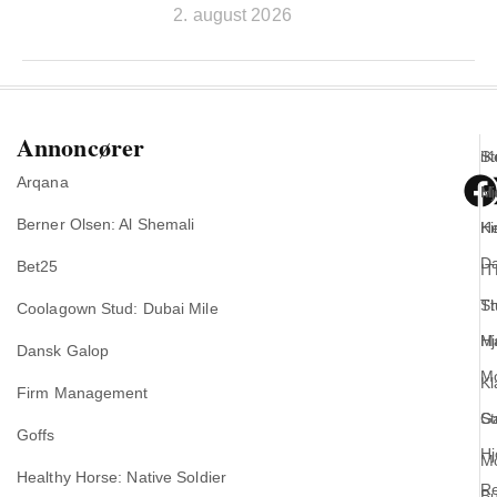
2. august 2026
Annoncører
iK
St
Arqana
Mo
Hj
Berner Olsen: Al Shemali
He
Ki
Da
Bet25
IT
T
St
Coolagown Stud: Dubai Mile
Ma
Hj
Dansk Galop
M
K
Firm Management
G
St
Goffs
Hj
M
Healthy Horse: Native Soldier
R
B