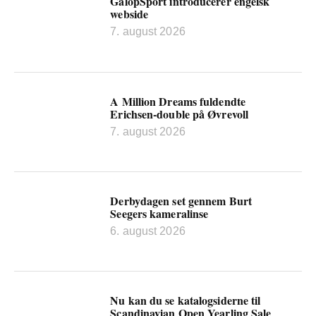
GalopSport introducerer engelsk
webside
7. august 2026
A Million Dreams fuldendte
Erichsen-double på Øvrevoll
7. august 2026
Derbydagen set gennem Burt
Seegers kameralinse
6. august 2026
Nu kan du se katalogsiderne til
Scandinavian Open Yearling Sale