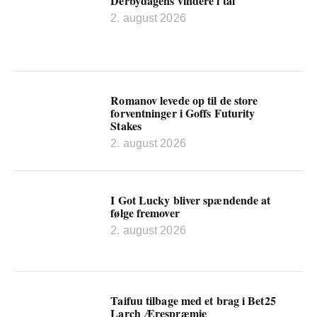
Derbydagens vindere i tal
2. august 2026
Romanov levede op til de store
forventninger i Goffs Futurity
Stakes
2. august 2026
I Got Lucky bliver spændende at
følge fremover
2. august 2026
Taifuu tilbage med et brag i Bet25
Larch Ærespræmie